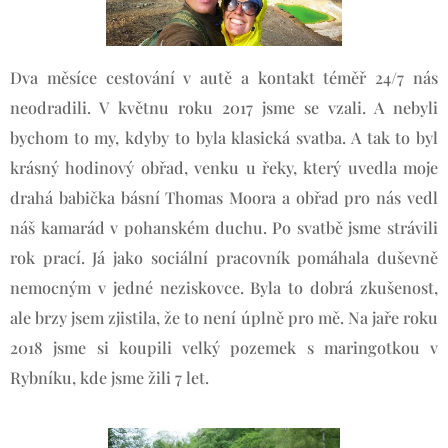
Dva měsíce cestování v autě a kontakt téměř 24/7 nás
neodradili. V květnu roku 2017 jsme se vzali. A nebyli
bychom to my, kdyby to byla klasická svatba. A tak to byl
krásný hodinový obřad, venku u řeky, který uvedla moje
drahá babička básní Thomas Moora a obřad pro nás vedl
náš kamarád v pohanském duchu. Po svatbě jsme strávili
rok prací. Já jako sociální pracovník pomáhala duševně
nemocným v jedné neziskovce. Byla to dobrá zkušenost,
ale brzy jsem zjistila, že to není úplně pro mě. Na jaře roku
2018 jsme si koupili velký pozemek s maringotkou v
Rybníku, kde jsme žili 7 let.