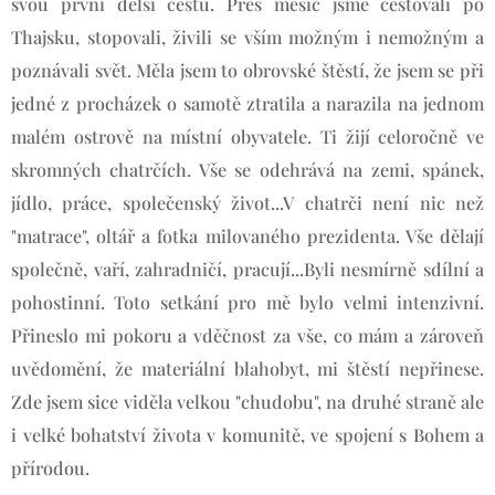
svou první delší cestu. Přes měsíc jsme cestovali po
Thajsku, stopovali, živili se vším možným i nemožným a
poznávali svět. Měla jsem to obrovské štěstí, že jsem se při
jedné z procházek o samotě ztratila a narazila na jednom
malém ostrově na místní obyvatele. Ti žijí celoročně ve
skromných chatrčích. Vše se odehrává na zemi, spánek,
jídlo, práce, společenský život...V chatrči není nic než
"matrace", oltář a fotka milovaného prezidenta. Vše dělají
společně, vaří, zahradničí, pracují...Byli nesmírně sdílní a
pohostinní. Toto setkání pro mě bylo velmi intenzivní.
Přineslo mi pokoru a vděčnost za vše, co mám a zároveň
uvědomění, že materiální blahobyt, mi štěstí nepřinese.
Zde jsem sice viděla velkou "chudobu", na druhé straně ale
i velké bohatství života v komunitě, ve spojení s Bohem a
přírodou.