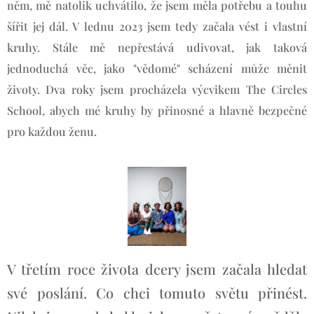
něm, mě natolik uchvátilo, že jsem měla potřebu a touhu
šířit jej dál. V lednu 2023 jsem tedy začala vést i vlastní
kruhy. Stále mě nepřestává udivovat, jak taková
jednoduchá věc, jako "vědomé" scházení může měnit
životy. Dva roky jsem procházela výcvikem The Circles
School, abych mé kruhy by přinosné a hlavně bezpečné
pro každou ženu.
V třetím roce života dcery jsem začala hledat
své poslání. Co chci tomuto světu přinést.