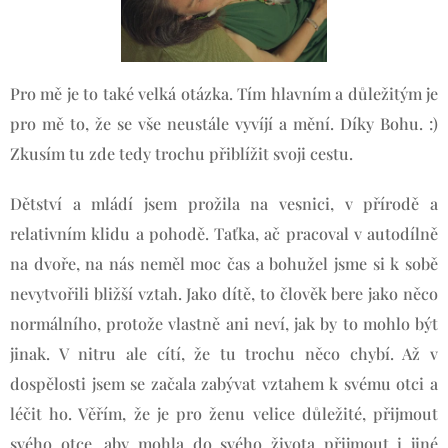
Pro mě je to také velká otázka. Tím hlavním a důležitým je
pro mě to, že se vše neustále vyvíjí a mění. Díky Bohu. :)
Zkusím tu zde tedy trochu přiblížit svoji cestu.
Dětství a mládí jsem prožila na vesnici, v přírodě a
relativním klidu a pohodě. Taťka, ač pracoval v autodílně
na dvoře, na nás neměl moc čas a bohužel jsme si k sobě
nevytvořili bližší vztah. Jako dítě, to člověk bere jako něco
normálního, protože vlastně ani neví, jak by to mohlo být
jinak. V nitru ale cítí, že tu trochu něco chybí. Až v
dospělosti jsem se začala zabývat vztahem k svému otci a
léčit ho. Věřím, že je pro ženu velice důležité, přijmout
svého otce, aby mohla do svého života přijmout i jiné