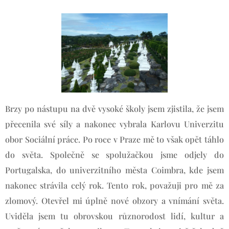
Brzy po nástupu na dvě vysoké školy jsem zjistila, že jsem
přecenila své síly a nakonec vybrala Karlovu Univerzitu
obor Sociální práce. Po roce v Praze mě to však opět táhlo
do světa. Společně se spolužačkou jsme odjely do
Portugalska, do univerzitního města Coimbra, kde jsem
nakonec strávila celý rok. Tento rok, považuji pro mě za
zlomový. Otevřel mi úplně nové obzory a vnímání světa.
Uviděla jsem tu obrovskou různorodost lidí, kultur a