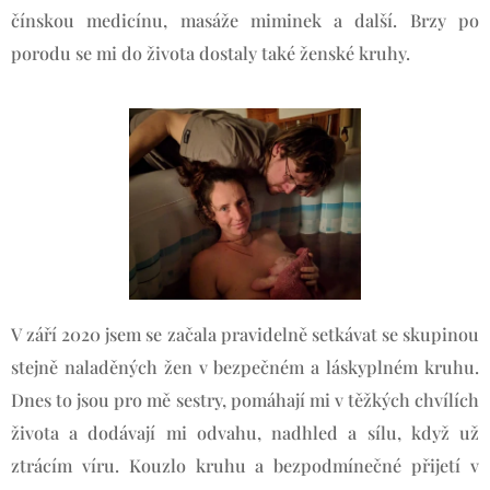
čínskou medicínu, masáže miminek a další. Brzy po
porodu se mi do života dostaly také ženské kruhy.
V září 2020 jsem se začala pravidelně setkávat se skupinou
stejně naladěných žen v bezpečném a láskyplném kruhu.
Dnes to jsou pro mě sestry, pomáhají mi v těžkých chvílích
života a dodávají mi odvahu, nadhled a sílu, když už
ztrácím víru. Kouzlo kruhu a bezpodmínečné přijetí v