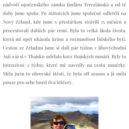
nádvoří opočenského zámku fanfáru Tereziánská a od té
doby jsme spolu. Po státnicích jsme společně odletěli na
Nový Zéland, kde jsme s přestávkou strávili 15 měsíců a
procestovali dalších pár zemí. Byla to velká škola života,
která mi opět ukázala krásu a rozmanitost lidského bytí.
Cestou ze Zéladnu jsme si dali pár týdnu v jihovýchodní
Asii a já si v Thajsku udělala kurz thajských masáží. Byly to
intenzivní 2 týdny, které mě navedly na cestu masérky.
Měla jsem to obrovské štěstí, že byla off season a já měla
pouze pro sebe hned dva lektory.