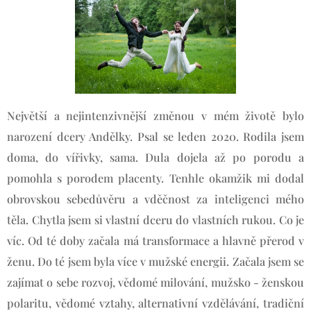
Největší a nejintenzivnější změnou v mém životě bylo
narození dcery Andělky. Psal se leden 2020. Rodila jsem
doma, do vířivky, sama. Dula dojela až po porodu a
pomohla s porodem placenty. Tenhle okamžik mi dodal
obrovskou sebedůvěru a vděčnost za inteligenci mého
těla. Chytla jsem si vlastní dceru do vlastních rukou. Co je
víc. Od té doby začala má transformace a hlavně přerod v
ženu. Do té jsem byla více v mužské energii. Začala jsem se
zajímat o sebe rozvoj, vědomé milování, mužsko - ženskou
polaritu, vědomé vztahy, alternativní vzdělávání, tradiční