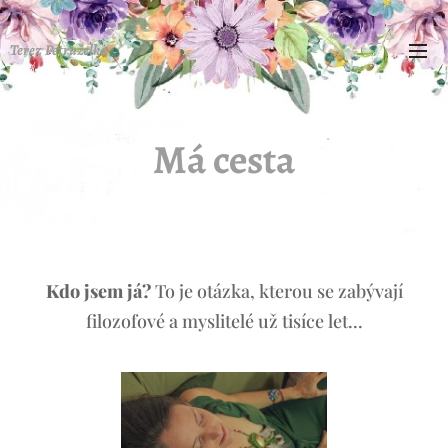
Terez Petruželka
Má cesta
Kdo jsem já?
To je otázka, kterou se zabývají
filozofové a myslitelé už tisíce let...