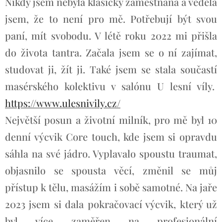
Nikdy jsem nebyla klasicky zaměstnaná a věděla
jsem, že to není pro mě. Potřebují být svou
paní, mít svobodu. V létě roku 2022 mi přišla
do života tantra. Začala jsem se o ní zajímat,
studovat ji, žít ji. Také jsem se stala součastí
masérského kolektivu v salónu U lesní víly.
https://www.ulesnivily.cz/
Největší posun a životní milník, pro mě byl 10
denní výcvik Core touch, kde jsem si opravdu
sáhla na své jádro. Vyplavalo spoustu traumat,
objasnilo se spousta věcí, změnil se můj
přístup k tělu, masážím i sobě samotné. Na jaře
2023 jsem si dala pokračovací výcvik, který už
byl více zaměřen na profesionální